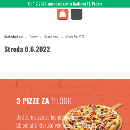
Od 1.2.2024 zmena adresy na Jazdecká 11, Prešov
Nachádzaš sa:
Domov
Denné menu
Streda 8.6.2022
Streda 8.6.2022
3 PIZZE ZA
19,90€
3x30cm pizza za jednotnú cenu.
Objednaj si ktorúkoľvek pizzu z našej ponuky