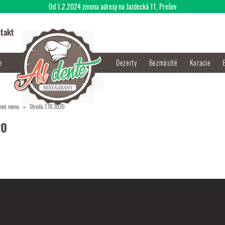
Od 1.2.2024 zmena adresy na Jazdecká 11, Prešov
takt
je
Dezerty
Bezmäsité
Kuracie
nné menu
Streda 7.10.2020
20