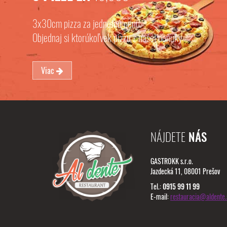
3x30cm pizza za jednotnú cenu.
Objednaj si ktorúkoľvek pizzu z našej ponuky
Viac
NÁJDETE
NÁS
GASTROKK s.r.o.
Jazdecká 11, 08001 Prešov
Tel.:
0915 99 11 99
E-mail:
restauracia@aldente.