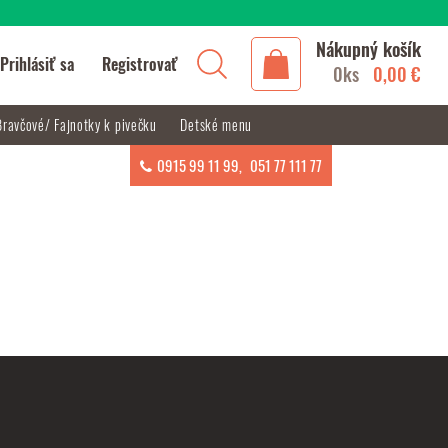
Nákupný košík
Prihlásiť sa
Registrovať
0ks
0,00 €
Bravčové/ Fajnotky k pivečku
Detské menu
0915 99 11 99
,
051 77 111 77