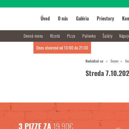
Úvod
O nás
Galéria
Priestory
Kon
Denné menu
Rizotá
Pizza
Polievky
Šaláty
Nápo
Dnes otvorené od 10:00 do 21:00
Nachádzaš sa:
Domov
De
Streda 7.10.20
3 PIZZE ZA
19,90€