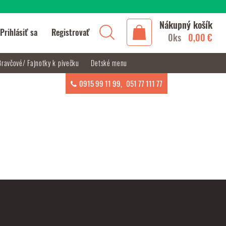
Nákupný košík
Prihlásiť sa
Registrovať
0ks
0,00 €
Bravčové/ Fajnotky k pivečku
Detské menu
0915 99 11 99
,
051 77 111 77