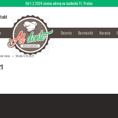
Od 1.2.2024 zmena adresy na Jazdecká 11, Prešov
takt
je
Dezerty
Bezmäsité
Kuracie
nné menu
Streda 6.10.2021
21