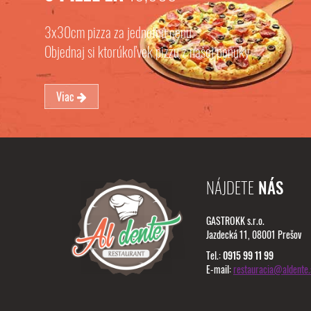
3x30cm pizza za jednotnú cenu.
Objednaj si ktorúkoľvek pizzu z našej ponuky
Viac
NÁJDETE
NÁS
GASTROKK s.r.o.
Jazdecká 11, 08001 Prešov
Tel.:
0915 99 11 99
E-mail:
restauracia@aldente.