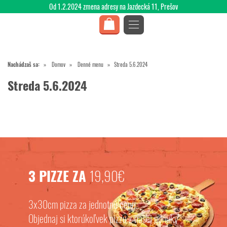
Od 1.2.2024 zmena adresy na Jazdecká 11, Prešov
Nachádzaš sa:
Domov
Denné menu
Streda 5.6.2024
Streda 5.6.2024
3 PIZZE ZA
19,90€
3x30cm pizza za jednotnú cenu.
Objednaj si ktorúkoľvek pizzu z našej ponuky