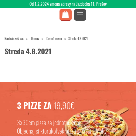
Od 1.2.2024 zmena adresy na Jazdecká 11, Prešov
Nachádzaš sa:
Domov
Denné menu
Streda 4.8.2021
Streda 4.8.2021
3 PIZZE ZA
19,90€
3x30cm pizza za jednotnú cenu.
Objednaj si ktorúkoľvek pizzu z našej ponuky