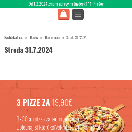
Od 1.2.2024 zmena adresy na Jazdecká 11, Prešov
Nachádzaš sa:
Domov
Denné menu
Streda 31.7.2024
Streda 31.7.2024
3 PIZZE ZA
19,90€
3x30cm pizza za jednotnú cenu.
Objednaj si ktorúkoľvek pizzu z našej ponuky