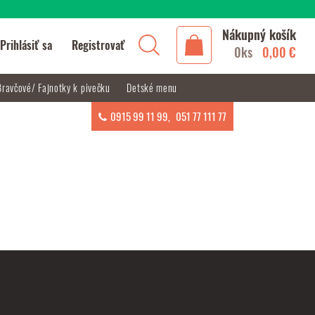
Nákupný košík
Prihlásiť sa
Registrovať
0ks
0,00 €
Bravčové/ Fajnotky k pivečku
Detské menu
0915 99 11 99
,
051 77 111 77