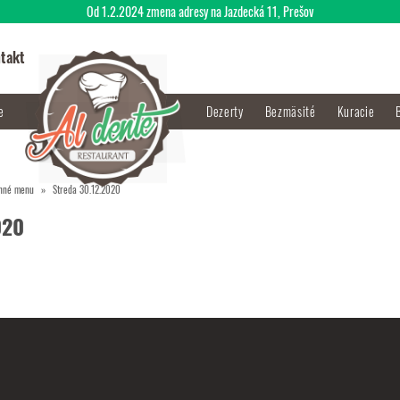
Od 1.2.2024 zmena adresy na Jazdecká 11, Prešov
takt
je
Dezerty
Bezmäsité
Kuracie
nné menu
Streda 30.12.2020
020