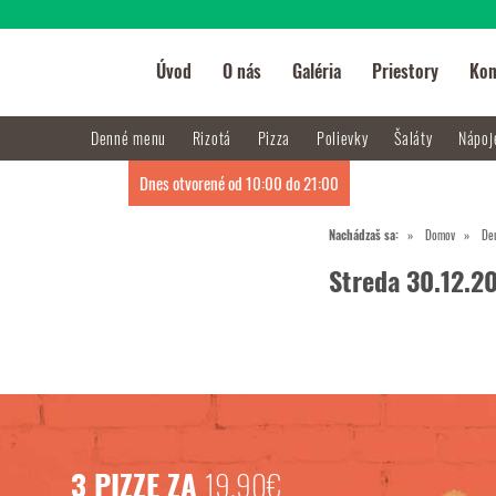
Úvod
O nás
Galéria
Priestory
Kon
Denné menu
Rizotá
Pizza
Polievky
Šaláty
Nápo
Dnes otvorené od 10:00 do 21:00
Nachádzaš sa:
Domov
De
Streda 30.12.2
3 PIZZE ZA
19,90€