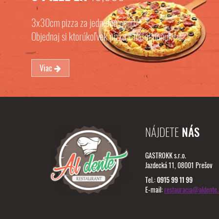
3x30cm pizza za jednotnú cenu.
Objednaj si ktorúkoľvek pizzu z našej ponuky
Viac
NÁJDETE
NÁS
GASTROKK s.r.o.
Jazdecká 11, 08001 Prešov
Tel.:
0915 99 11 99
E-mail:
restauracia@aldente.