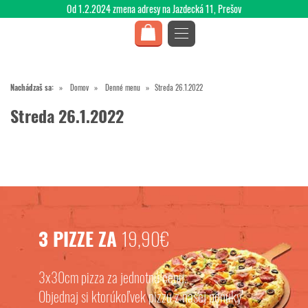
Od 1.2.2024 zmena adresy na Jazdecká 11, Prešov
Nachádzaš sa:
Domov
Denné menu
Streda 26.1.2022
Streda 26.1.2022
3 PIZZE ZA
19,90€
3x30cm pizza za jednotnú cenu.
Objednaj si ktorúkoľvek pizzu z našej ponuky