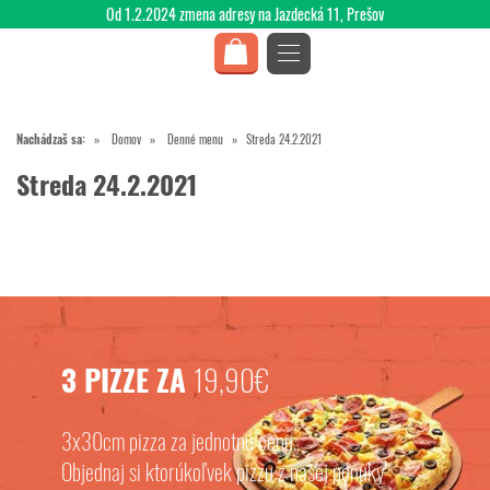
Od 1.2.2024 zmena adresy na Jazdecká 11, Prešov
Nachádzaš sa:
Domov
Denné menu
Streda 24.2.2021
Streda 24.2.2021
3 PIZZE ZA
19,90€
3x30cm pizza za jednotnú cenu.
Objednaj si ktorúkoľvek pizzu z našej ponuky