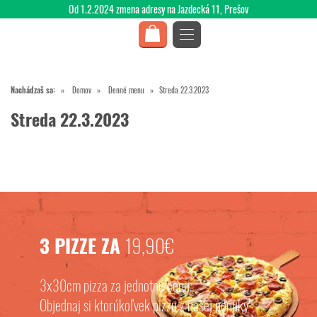
Od 1.2.2024 zmena adresy na Jazdecká 11, Prešov
Nachádzaš sa:
Domov
Denné menu
Streda 22.3.2023
Streda 22.3.2023
3 PIZZE ZA
19,90€
3x30cm pizza za jednotnú cenu.
Objednaj si ktorúkoľvek pizzu z našej ponuky