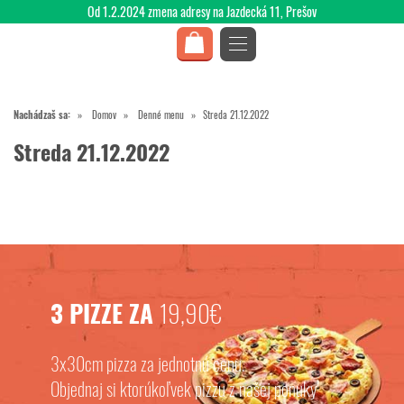
Od 1.2.2024 zmena adresy na Jazdecká 11, Prešov
Nachádzaš sa:
Domov
Denné menu
Streda 21.12.2022
Streda 21.12.2022
3 PIZZE ZA
19,90€
3x30cm pizza za jednotnú cenu.
Objednaj si ktorúkoľvek pizzu z našej ponuky