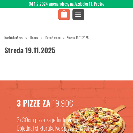
Od 1.2.2024 zmena adresy na Jazdecká 11, Prešov
Nachádzaš sa:
Domov
Denné menu
Streda 19.11.2025
Streda 19.11.2025
3 PIZZE ZA
19,90€
3x30cm pizza za jednotnú cenu.
Objednaj si ktorúkoľvek pizzu z našej ponuky