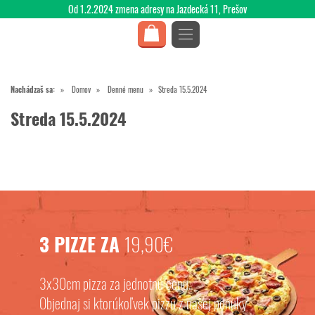
Od 1.2.2024 zmena adresy na Jazdecká 11, Prešov
Nachádzaš sa:
Domov
Denné menu
Streda 15.5.2024
Streda 15.5.2024
3 PIZZE ZA
19,90€
3x30cm pizza za jednotnú cenu.
Objednaj si ktorúkoľvek pizzu z našej ponuky