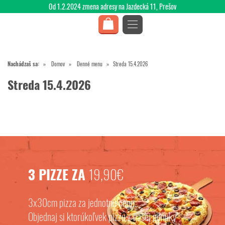
Od 1.2.2024 zmena adresy na Jazdecká 11, Prešov
Nachádzaš sa:
Domov
Denné menu
Streda 15.4.2026
Streda 15.4.2026
3 PIZZE ZA
19,90€
3x30cm pizza za jednotnú cenu.
Objednaj si ktorúkoľvek pizzu z našej ponuky