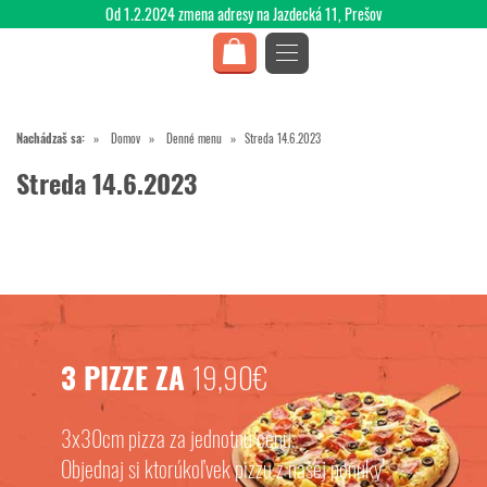
Od 1.2.2024 zmena adresy na Jazdecká 11, Prešov
Nachádzaš sa:
Domov
Denné menu
Streda 14.6.2023
Streda 14.6.2023
3 PIZZE ZA
19,90€
3x30cm pizza za jednotnú cenu.
Objednaj si ktorúkoľvek pizzu z našej ponuky