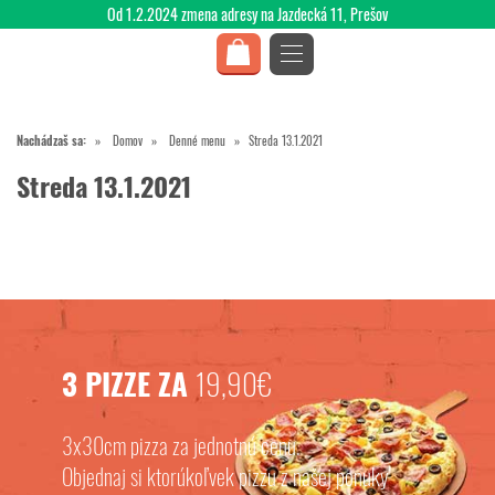
Od 1.2.2024 zmena adresy na Jazdecká 11, Prešov
Nachádzaš sa:
Domov
Denné menu
Streda 13.1.2021
Streda 13.1.2021
3 PIZZE ZA
19,90€
3x30cm pizza za jednotnú cenu.
Objednaj si ktorúkoľvek pizzu z našej ponuky