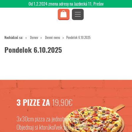
Od 1.2.2024 zmena adresy na Jazdecká 11, Prešov
Nachádzaš sa:
Domov
Denné menu
Pondelok 6.10.2025
Pondelok 6.10.2025
3 PIZZE ZA
19,90€
3x30cm pizza za jednotnú cenu.
Objednaj si ktorúkoľvek pizzu z našej ponuky