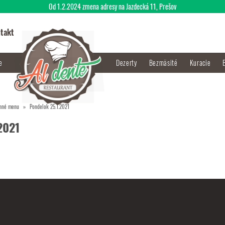
Od 1.2.2024 zmena adresy na Jazdecká 11, Prešov
takt
je
Dezerty
Bezmäsité
Kuracie
nné menu
Pondelok 25.1.2021
2021