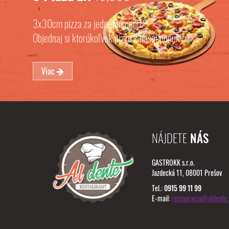
3x30cm pizza za jednotnú cenu.
Objednaj si ktorúkoľvek pizzu z našej ponuky
Viac
NÁJDETE
NÁS
GASTROKK s.r.o.
Jazdecká 11, 08001 Prešov
Tel.:
0915 99 11 99
E-mail:
restauracia@aldente.