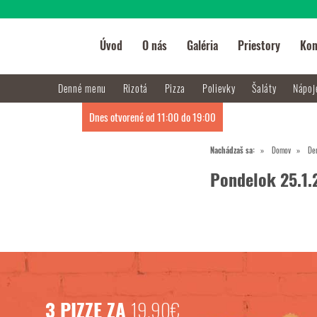
Úvod
O nás
Galéria
Priestory
Kon
Denné menu
Rizotá
Pizza
Polievky
Šaláty
Nápo
Dnes otvorené od 11:00 do 19:00
Nachádzaš sa:
Domov
De
Pondelok 25.1.
3 PIZZE ZA
19,90€