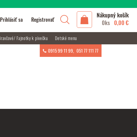
Nákupný košík
Prihlásiť sa
Registrovať
0ks
0,00 €
Bravčové/ Fajnotky k pivečku
Detské menu
0915 99 11 99
,
051 77 111 77