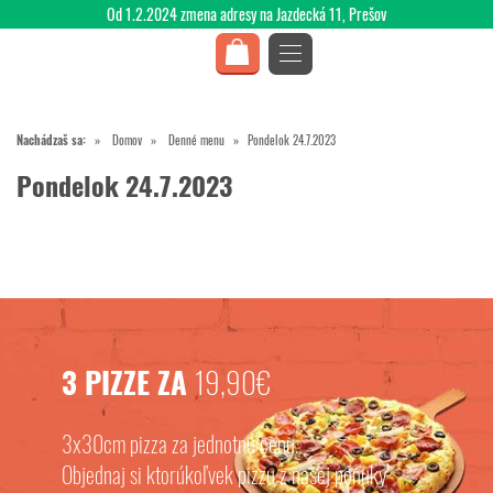
Od 1.2.2024 zmena adresy na Jazdecká 11, Prešov
Nachádzaš sa:
Domov
Denné menu
Pondelok 24.7.2023
Pondelok 24.7.2023
3 PIZZE ZA
19,90€
3x30cm pizza za jednotnú cenu.
Objednaj si ktorúkoľvek pizzu z našej ponuky