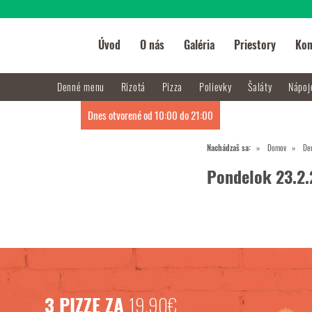
Úvod
O nás
Galéria
Priestory
Kon
Denné menu
Rizotá
Pizza
Polievky
Šaláty
Nápo
Dnes otvorené od 10:00 do 21:00
Nachádzaš sa:
Domov
De
Pondelok 23.2
3 PIZZE ZA
19,90€