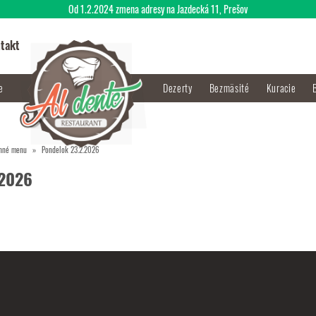
Od 1.2.2024 zmena adresy na Jazdecká 11, Prešov
takt
je
Dezerty
Bezmäsité
Kuracie
nné menu
Pondelok 23.2.2026
.2026