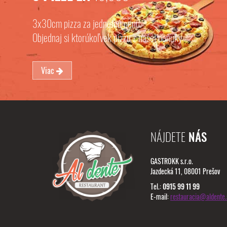
3x30cm pizza za jednotnú cenu.
Objednaj si ktorúkoľvek pizzu z našej ponuky
Viac
NÁJDETE
NÁS
GASTROKK s.r.o.
Jazdecká 11, 08001 Prešov
Tel.:
0915 99 11 99
E-mail:
restauracia@aldente.