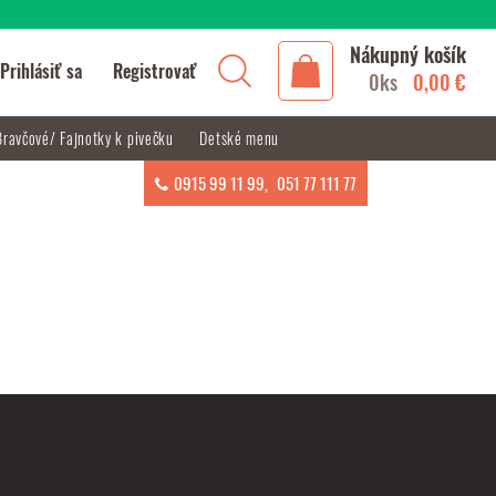
Nákupný košík
Prihlásiť sa
Registrovať
0ks
0,00 €
Bravčové/ Fajnotky k pivečku
Detské menu
0915 99 11 99
,
051 77 111 77