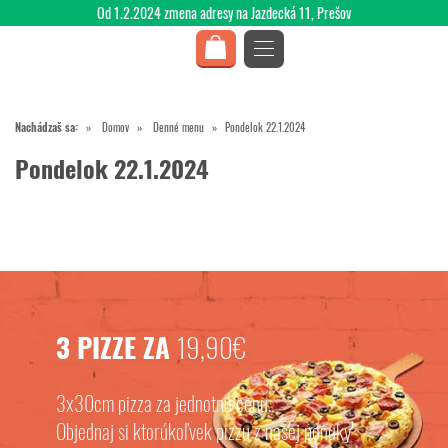
Od 1.2.2024 zmena adresy na Jazdecká 11, Prešov
Nachádzaš sa:
Domov
Denné menu
Pondelok 22.1.2024
Pondelok 22.1.2024
3 PIZZE ZA
19,90€
3x30cm pizza za jednotnú cenu.
Objednaj si ktorúkoľvek pizzu z našej ponuky