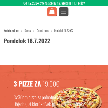
Od 1.2.2024 zmena adresy na Jazdecká 11, Prešov
Nachádzaš sa:
Domov
Denné menu
Pondelok 18.7.2022
Pondelok 18.7.2022
3 PIZZE ZA
19,90€
3x30cm pizza za jednotnú cenu.
Objednaj si ktorúkoľvek pizzu z našej ponuky