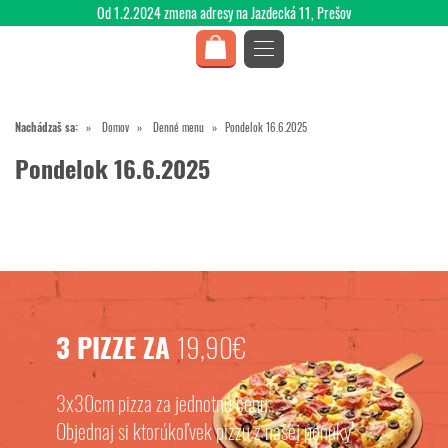
Od 1.2.2024 zmena adresy na Jazdecká 11, Prešov
Nachádzaš sa:
Domov
Denné menu
Pondelok 16.6.2025
Pondelok 16.6.2025
3 PIZZE ZA
19,90€
3x30cm pizza za jednotnú cenu.
Objednaj si ktorúkoľvek pizzu z našej ponuky