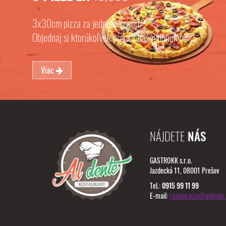
3x30cm pizza za jednotnú cenu.
Objednaj si ktorúkoľvek pizzu z našej ponuky
Viac
NÁJDETE
NÁS
GASTROKK s.r.o.
Jazdecká 11, 08001 Prešov
Tel.:
0915 99 11 99
E-mail:
restauracia@aldente.