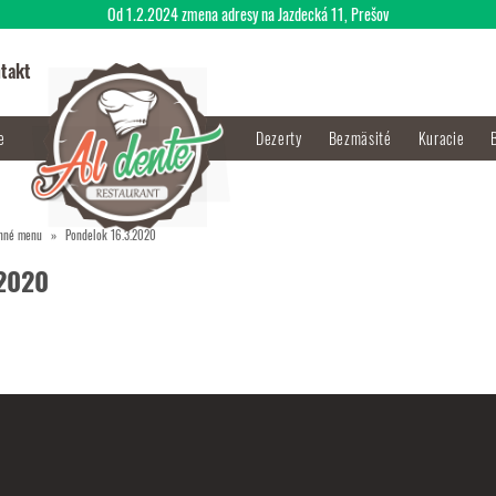
Od 1.2.2024 zmena adresy na Jazdecká 11, Prešov
takt
je
Dezerty
Bezmäsité
Kuracie
nné menu
Pondelok 16.3.2020
.2020