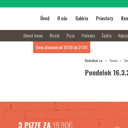
Úvod
O nás
Galéria
Priestory
Kon
Denné menu
Rizotá
Pizza
Polievky
Šaláty
Nápo
Dnes otvorené od 10:00 do 21:00
Nachádzaš sa:
Domov
De
Pondelok 16.3
3 PIZZE ZA
19,90€