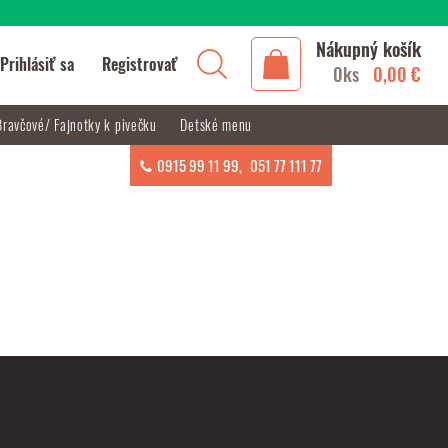
Nákupný košík
Prihlásiť sa
Registrovať
0ks
0,00 €
Bravčové/ Fajnotky k pivečku
Detské menu
0915 99 11 99
,
051 77 111 77