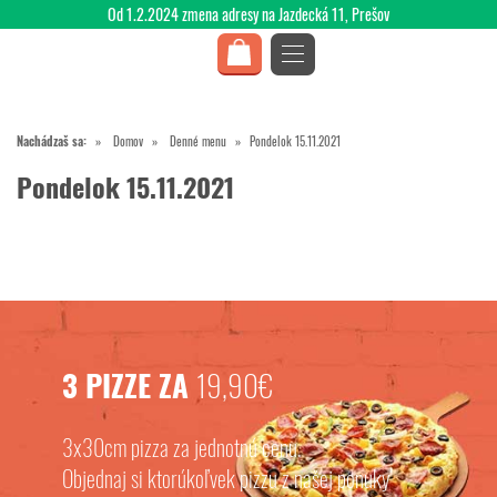
Od 1.2.2024 zmena adresy na Jazdecká 11, Prešov
Nachádzaš sa:
Domov
Denné menu
Pondelok 15.11.2021
Pondelok 15.11.2021
3 PIZZE ZA
19,90€
3x30cm pizza za jednotnú cenu.
Objednaj si ktorúkoľvek pizzu z našej ponuky