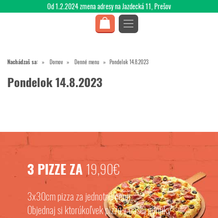
Od 1.2.2024 zmena adresy na Jazdecká 11, Prešov
Nachádzaš sa:
Domov
Denné menu
Pondelok 14.8.2023
Pondelok 14.8.2023
3 PIZZE ZA
19,90€
3x30cm pizza za jednotnú cenu.
Objednaj si ktorúkoľvek pizzu z našej ponuky