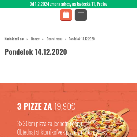
Od 1.2.2024 zmena adresy na Jazdecká 11, Prešov
Nachádzaš sa:
Domov
Denné menu
Pondelok 14.12.2020
Pondelok 14.12.2020
3 PIZZE ZA
19,90€
3x30cm pizza za jednotnú cenu.
Objednaj si ktorúkoľvek pizzu z našej ponuky