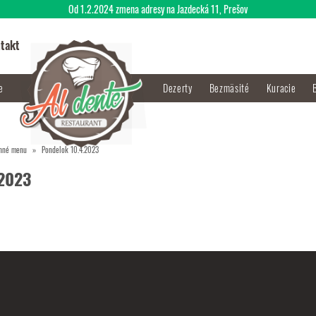
Od 1.2.2024 zmena adresy na Jazdecká 11, Prešov
takt
je
Dezerty
Bezmäsité
Kuracie
nné menu
Pondelok 10.4.2023
.2023