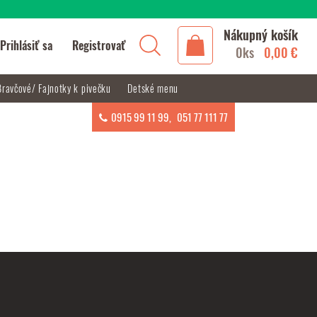
Nákupný košík
Prihlásiť sa
Registrovať
0ks
0,00 €
Bravčové/ Fajnotky k pivečku
Detské menu
0915 99 11 99
,
051 77 111 77