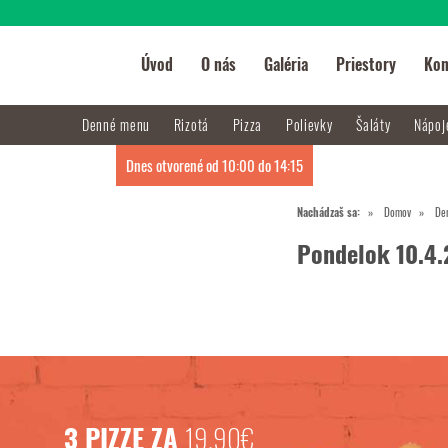
Úvod
O nás
Galéria
Priestory
Kon
Denné menu
Rizotá
Pizza
Polievky
Šaláty
Nápo
Dnes otvorené od 10:00 do 14:15
Nachádzaš sa:
Domov
De
Pondelok 10.4
3 PIZZE ZA
19,90€