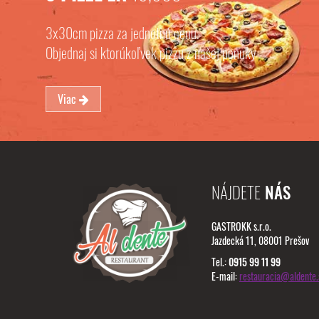
3x30cm pizza za jednotnú cenu.
Objednaj si ktorúkoľvek pizzu z našej ponuky
Viac
NÁJDETE
NÁS
GASTROKK s.r.o.
Jazdecká 11, 08001 Prešov
Tel.:
0915 99 11 99
E-mail:
restauracia@aldente.