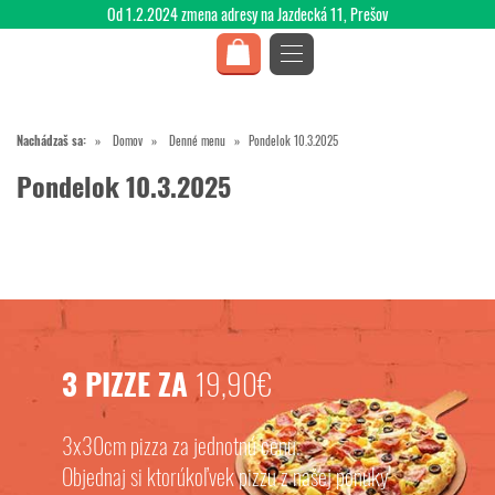
Od 1.2.2024 zmena adresy na Jazdecká 11, Prešov
Nachádzaš sa:
Domov
Denné menu
Pondelok 10.3.2025
Pondelok 10.3.2025
3 PIZZE ZA
19,90€
3x30cm pizza za jednotnú cenu.
Objednaj si ktorúkoľvek pizzu z našej ponuky