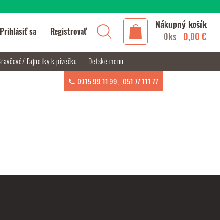
Nákupný košík
Prihlásiť sa
Registrovať
0ks
0,00 €
Bravčové/ Fajnotky k pivečku
Detské menu
0915 99 11 99
,
051 77 111 77