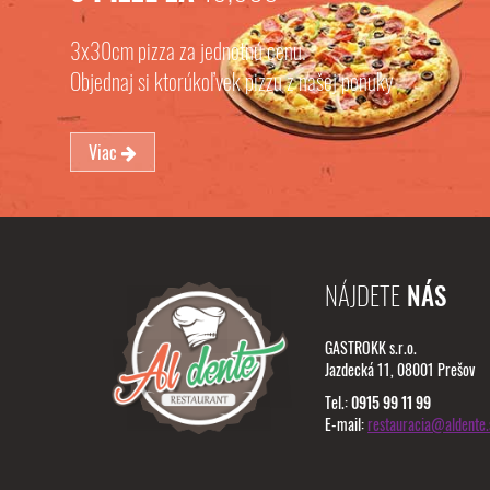
3x30cm pizza za jednotnú cenu.
Objednaj si ktorúkoľvek pizzu z našej ponuky
Viac
NÁJDETE
NÁS
GASTROKK s.r.o.
Jazdecká 11, 08001 Prešov
Tel.:
0915 99 11 99
E-mail:
restauracia@aldente.