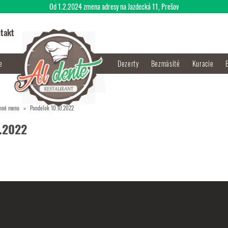
Od 1.2.2024 zmena adresy na Jazdecká 11, Prešov
takt
je
Dezerty
Bezmäsité
Kuracie
nné menu
Pondelok 10.10.2022
.2022