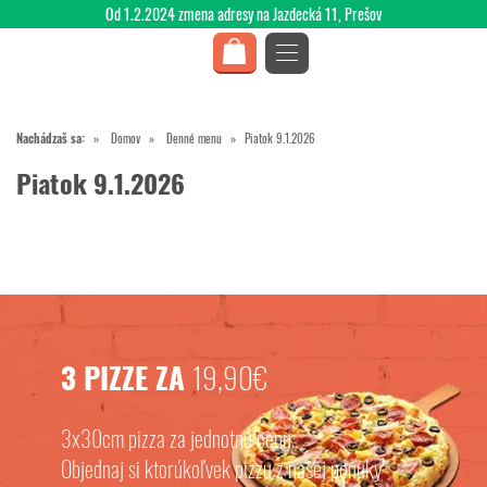
Od 1.2.2024 zmena adresy na Jazdecká 11, Prešov
Nachádzaš sa:
Domov
Denné menu
Piatok 9.1.2026
Piatok 9.1.2026
3 PIZZE ZA
19,90€
3x30cm pizza za jednotnú cenu.
Objednaj si ktorúkoľvek pizzu z našej ponuky