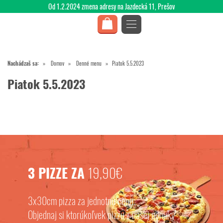
Od 1.2.2024 zmena adresy na Jazdecká 11, Prešov
Nachádzaš sa:
Domov
Denné menu
Piatok 5.5.2023
Piatok 5.5.2023
3 PIZZE ZA
19,90€
3x30cm pizza za jednotnú cenu.
Objednaj si ktorúkoľvek pizzu z našej ponuky