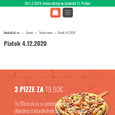
Od 1.2.2024 zmena adresy na Jazdecká 11, Prešov
Nachádzaš sa:
Domov
Denné menu
Piatok 4.12.2020
Piatok 4.12.2020
3 PIZZE ZA
19,90€
3x30cm pizza za jednotnú cenu.
Objednaj si ktorúkoľvek pizzu z našej ponuky