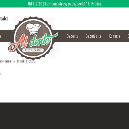
Od 1.2.2024 zmena adresy na Jazdecká 11, Prešov
takt
je
Dezerty
Bezmäsité
Kuracie
nné menu
Piatok 3.1.2025
5