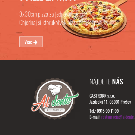
3x30cm pizza za jednotnú cenu.
Objednaj si ktorúkoľvek pizzu z našej ponuky
Viac
NÁJDETE
NÁS
GASTROKK s.r.o.
Jazdecká 11, 08001 Prešov
Tel.:
0915 99 11 99
E-mail:
restauracia@aldente.