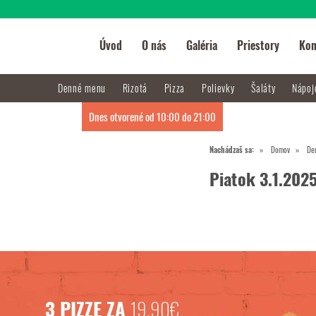
Úvod
O nás
Galéria
Priestory
Kon
Denné menu
Rizotá
Pizza
Polievky
Šaláty
Nápo
Dnes otvorené od 10:00 do 21:00
Nachádzaš sa:
Domov
De
Piatok 3.1.202
3 PIZZE ZA
19,90€