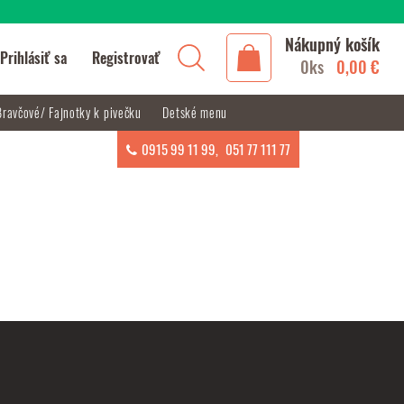
Nákupný košík
Prihlásiť sa
Registrovať
0ks
0,00 €
Bravčové/ Fajnotky k pivečku
Detské menu
0915 99 11 99
,
051 77 111 77