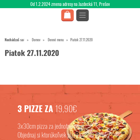
Od 1.2.2024 zmena adresy na Jazdecká 11, Prešov
Nachádzaš sa:
Domov
Denné menu
Piatok 27.11.2020
Piatok 27.11.2020
3 PIZZE ZA
19,90€
3x30cm pizza za jednotnú cenu.
Objednaj si ktorúkoľvek pizzu z našej ponuky