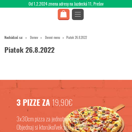
Od 1.2.2024 zmena adresy na Jazdecká 11, Prešov
Nachádzaš sa:
Domov
Denné menu
Piatok 26.8.2022
Piatok 26.8.2022
3 PIZZE ZA
19,90€
3x30cm pizza za jednotnú cenu.
Objednaj si ktorúkoľvek pizzu z našej ponuky