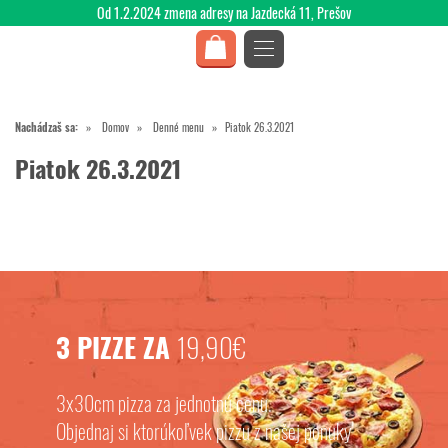
Od 1.2.2024 zmena adresy na Jazdecká 11, Prešov
Nachádzaš sa:
Domov
Denné menu
Piatok 26.3.2021
Piatok 26.3.2021
3 PIZZE ZA
19,90€
3x30cm pizza za jednotnú cenu.
Objednaj si ktorúkoľvek pizzu z našej ponuky