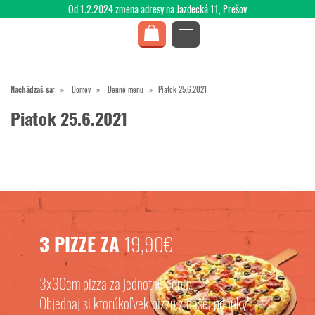
Od 1.2.2024 zmena adresy na Jazdecká 11, Prešov
Nachádzaš sa:
Domov
Denné menu
Piatok 25.6.2021
Piatok 25.6.2021
3 PIZZE ZA
19,90€
3x30cm pizza za jednotnú cenu.
Objednaj si ktorúkoľvek pizzu z našej ponuky