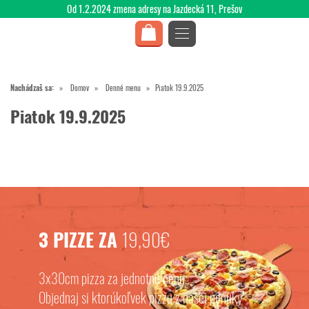
Od 1.2.2024 zmena adresy na Jazdecká 11, Prešov
Nachádzaš sa:
Domov
Denné menu
Piatok 19.9.2025
Piatok 19.9.2025
3 PIZZE ZA
19,90€
3x30cm pizza za jednotnú cenu.
Objednaj si ktorúkoľvek pizzu z našej ponuky