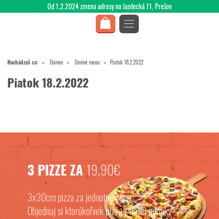
Od 1.2.2024 zmena adresy na Jazdecká 11, Prešov
Nachádzaš sa:
Domov
Denné menu
Piatok 18.2.2022
Piatok 18.2.2022
3 PIZZE ZA
19,90€
3x30cm pizza za jednotnú cenu.
Objednaj si ktorúkoľvek pizzu z našej ponuky