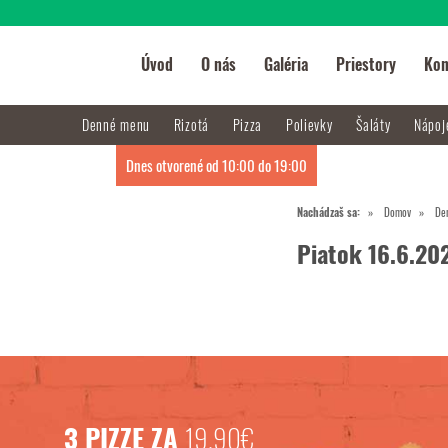
Úvod
O nás
Galéria
Priestory
Kon
Denné menu
Rizotá
Pizza
Polievky
Šaláty
Nápo
Dnes otvorené od 10:00 do 19:00
Nachádzaš sa:
Domov
De
Piatok 16.6.20
3 PIZZE ZA
19,90€