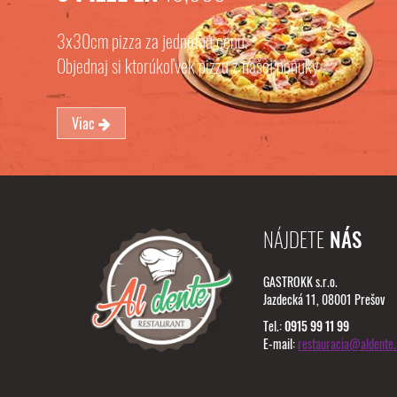
3x30cm pizza za jednotnú cenu.
Objednaj si ktorúkoľvek pizzu z našej ponuky
Viac
NÁJDETE
NÁS
GASTROKK s.r.o.
Jazdecká 11, 08001 Prešov
Tel.:
0915 99 11 99
E-mail:
restauracia@aldente.