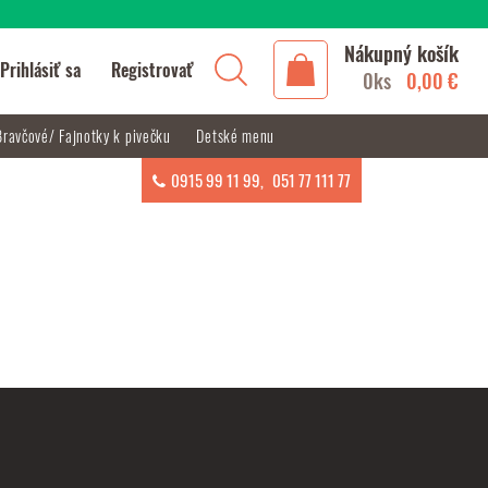
Nákupný košík
Prihlásiť sa
Registrovať
0ks
0,00 €
Bravčové/ Fajnotky k pivečku
Detské menu
0915 99 11 99
,
051 77 111 77