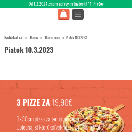
Od 1.2.2024 zmena adresy na Jazdecká 11, Prešov
Nachádzaš sa:
Domov
Denné menu
Piatok 10.3.2023
Piatok 10.3.2023
3 PIZZE ZA
19,90€
3x30cm pizza za jednotnú cenu.
Objednaj si ktorúkoľvek pizzu z našej ponuky