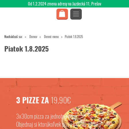
Od 1.2.2024 zmena adresy na Jazdecká 11, Prešov
Nachádzaš sa:
Domov
Denné menu
Piatok 1.8.2025
Piatok 1.8.2025
3 PIZZE ZA
19,90€
3x30cm pizza za jednotnú cenu.
Objednaj si ktorúkoľvek pizzu z našej ponuky