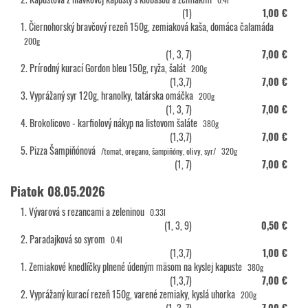
(1)
1,00 €
1. Čiernohorský bravčový rezeň 150g, zemiaková kaša, domáca čalamáda
200g
(1, 3, 7)
7,00 €
2. Prírodný kurací Gordon bleu 150g, ryža, šalát
200g
(1,3,7)
7,00 €
3. Vyprážaný syr 120g, hranolky, tatárska omáčka
200g
(1, 3, 7)
7,00 €
4. Brokolicovo - karfiolový nákyp na listovom šaláte
380g
(1,3,7)
7,00 €
5. Pizza Šampiňónová
/tomat, oregano, šampiňóny, olivy, syr/
320g
(1, 7)
7,00 €
Piatok 08.05.2026
1. Vývarová s rezancami a zeleninou
0.33l
(1, 3, 9)
0,50 €
2. Paradajková so syrom
0.4l
(1,3,7)
1,00 €
1. Zemiakové knedlíčky plnené údeným mäsom na kyslej kapuste
380g
(1,3,7)
7,00 €
2. Vyprážaný kurací rezeň 150g, varené zemiaky, kyslá uhorka
200g
(1, 3, 7)
7,00 €