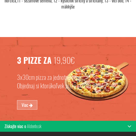
horčica,11 - sezamové semená, 12 - kysličník siričitý a siričitany, 13 - vlčí bôb, 14 -
mäkkýše
3 PIZZE ZA
19,90€
3x30cm pizza za jednotnú cenu.
Objednaj si ktorúkoľvek pizzu z našej ponuky
Viac
Získajte viac o
Aldente.sk