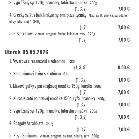
3. Vyprážaný syr 120g, hranolky, tatárska omáčka
200g
(1, 3, 7)
7,00 €
4. Grécky šalát s balkánskym syrom, pizza tyčinky
/ľad. šalát, uhorka, paradajky,
olivy, oliv. olej,/
340g
(1,7)
7,00 €
5. Pizza Yellow
/tomat, oregano, šunka, kukurica, syr/
320g
(1, 7)
7,00 €
Utorok 05.05.2026
1. Vývarová s rezancami a zeleninou
0.33l
(1, 3, 9)
0,50 €
2. Šampiňonový krém s krutónmi
0.4l
(1, 3,7)
1,00 €
1. Mäsové guľky v paradajkovej omáčke 150g, knedľa
200g
(1,7)
7,00 €
2. Kuracie soté na nivovej omáčke 150g, ryža, hranolky
200g
(1,3,7)
7,00 €
3. Vyprážaný syr 120g, hranolky, tatárska omáčka
200g
(1, 3, 7)
7,00 €
4. Špagety Arrabbiata
380g
(1,3,7)
7,00 €
5. Pizza Salámová
/tomat, oregano, saláma, cibuľa, syr/
320g