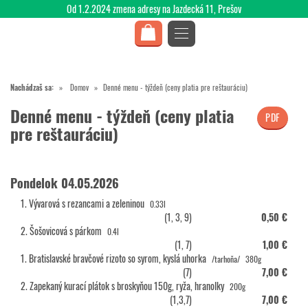
Od 1.2.2024 zmena adresy na Jazdecká 11, Prešov
Nachádzaš sa:
Domov
Denné menu - týždeň (ceny platia pre reštauráciu)
Denné menu - týždeň (ceny platia
PDF
pre reštauráciu)
Pondelok 04.05.2026
1. Vývarová s rezancami a zeleninou
0.33l
(1, 3, 9)
0,50 €
2. Šošovicová s párkom
0.4l
(1, 7)
1,00 €
1. Bratislavské bravčové rizoto so syrom, kyslá uhorka
/tarhoňa/
380g
(7)
7,00 €
2. Zapekaný kurací plátok s broskyňou 150g, ryža, hranolky
200g
(1,3,7)
7,00 €