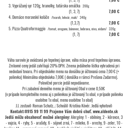
3. Vyprážaný syr 120g, hranolky, tatárska omáčka
200g
(1, 3, 7)
7,00 €
4. Domáce moravské koláče
/tvaroh, lekvár, mak/
340g
(1,3,7)
7,00 €
5. Pizza Quatroformaggio
/tomat, oregano, bánovec, bebrava, niva, eidam/
320g
(1, 7)
7,00 €
Váha surovín je uvádzaná po tepelnej úprave, váha mäsa pred tepelnou úpravou.
Zmluvné ceny jedál zahŕňajú 20% DPH. Zmena jedálneho lístka vyhradená pri
nedodaní tovaru. Pri objednávke menu na donášku je účtovaná cena 7,00 € (+
polievka) Minimálna objednávka 7,00€ ( donáška v rámci Prešova Zadarmo).
Polovičné porcie jedál nepodávame.
Pri zabalení denného menu je účtovaný Obal v cene 0,50€
(v prípade kompletného menu aj s polievkou je účtovaný 1x obal, v prípade polievka
osobitne 1x obal, menu osobitne 1x obal)
J.l. zostavil: Roman Schutz..; Schválil: Kristína Kövér. Jedlá vyhotovil:
Kontakt:0915 99 11 99 Prajeme Vám dobrú chuť.
www.aldente.sk
Jedlá môžu obsahovať možné alergény:
Alergény: 1 - obilniny, 2 - kôrovce, 3
- vajcia, 4 - ryby, 5 - arašidy, 6 - sójové zrná, 7 - mlieko, 8 - orechy, 9 -zeler, 10 -