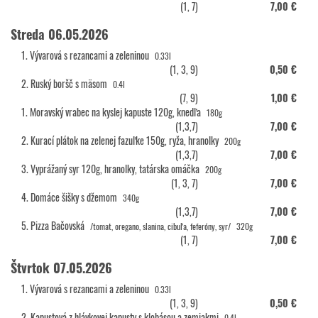
(1, 7)
7,00 €
Streda 06.05.2026
1. Vývarová s rezancami a zeleninou
0.33l
(1, 3, 9)
0,50 €
2. Ruský boršč s mäsom
0.4l
(7, 9)
1,00 €
1. Moravský vrabec na kyslej kapuste 120g, knedľa
180g
(1,3,7)
7,00 €
2. Kurací plátok na zelenej fazuľke 150g, ryža, hranolky
200g
(1,3,7)
7,00 €
3. Vyprážaný syr 120g, hranolky, tatárska omáčka
200g
(1, 3, 7)
7,00 €
4. Domáce šišky s džemom
340g
(1,3,7)
7,00 €
5. Pizza Bačovská
/tomat, oregano, slanina, cibuľa, feferóny, syr/
320g
(1, 7)
7,00 €
Štvrtok 07.05.2026
1. Vývarová s rezancami a zeleninou
0.33l
(1, 3, 9)
0,50 €
2. Kapustová z hlávkovej kapusty s klobásou a zemiakmi
0.4l