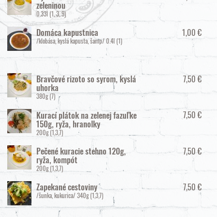
zeleninou
0.33l
(1, 3, 9)
1,00 €
Domáca kapustnica
/klobása, kyslá kapusta, šamp/
0.4l
(1)
7,50 €
Bravčové rizoto so syrom, kyslá
uhorka
380g
(7)
7,50 €
Kurací plátok na zelenej fazuľke
150g, ryža, hranolky
200g
(1,3,7)
7,50 €
Pečené kuracie stehno 120g,
ryža, kompót
200g
(1,3,7)
7,50 €
Zapekané cestoviny
/šunka, kukurica/
340g
(1,3,7)