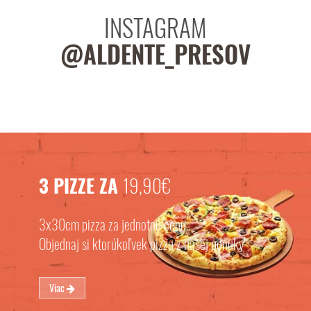
INSTAGRAM
@ALDENTE_PRESOV
3 PIZZE ZA
19,90€
3x30cm pizza za jednotnú cenu.
Objednaj si ktorúkoľvek pizzu z našej ponuky
Viac