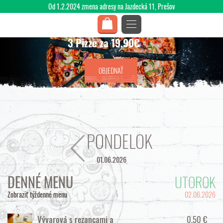
Od 1.2.2024 zmena adresy na Jazdecká 11, Prešov
3 Pizze za 19,90€
OBJEDNAŤ
PONDELOK
01.06.2026
DENNÉ MENU
UTOROK
Zobraziť týždenné menu
02.06.2026
0,50 €
Vývarová s rezancami a