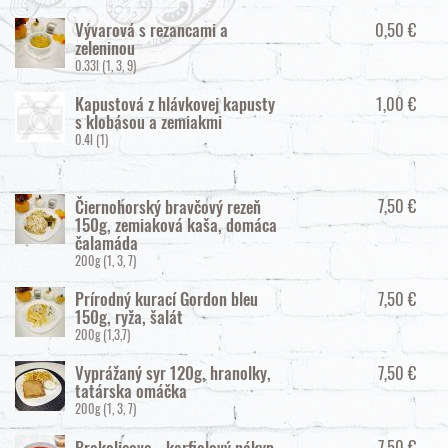
0,50 €
Vývarová s rezancami a
zeleninou
0.33l
(1, 3, 9)
1,00 €
Kapustová z hlávkovej kapusty
s klobásou a zemiakmi
0.4l
(1)
7,50 €
Čiernohorský bravčový rezeň
150g, zemiaková kaša, domáca
čalamáda
200g
(1, 3, 7)
7,50 €
Prírodný kurací Gordon bleu
150g, ryža, šalát
200g
(1,3,7)
7,50 €
Vyprážaný syr 120g, hranolky,
tatárska omáčka
200g
(1, 3, 7)
7,50 €
Brokolicovo - karfiolový nákyp