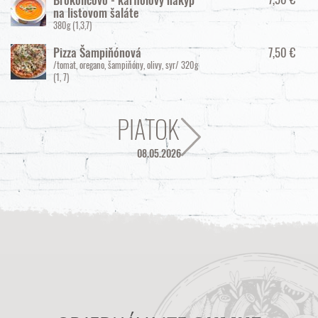
na listovom šaláte
380g
(1,3,7)
7,50 €
Pizza Šampiňónová
/tomat, oregano, šampiňóny, olivy, syr/
320g
(1, 7)
PIATOK
08.05.2026