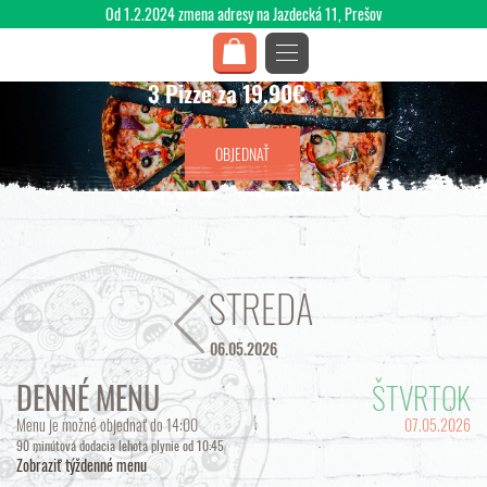
Od 1.2.2024 zmena adresy na Jazdecká 11, Prešov
3 Pizze za 19,90€
OBJEDNAŤ
STREDA
06.05.2026
DENNÉ MENU
ŠTVRTOK
Menu je možné objednať do 14:00
07.05.2026
90 minútová dodacia lehota plynie od 10:45
Zobraziť týždenné menu